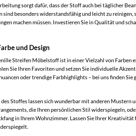
beitung sorgt dafür, dass der Stoff auch bei täglicher Be
n sind besonders widerstandsfähig und leicht zu reinigen, 
gen machen müssen. Investieren Sie in Qualität und schaf
 Farbe und Design
lle Streifen Möbelstoff ist in einer Vielzahl von Farben e
len Sie Ihren Favoriten und setzen Sie individuelle Akze
uancen oder trendige Farbhighlights – bei uns finden Sie g
 des Stoffes lassen sich wunderbar mit anderen Mustern u
rangements, die Ihren persönlichen Stil widerspiegeln, od
kfang in Ihrem Wohnzimmer. Lassen Sie Ihrer Kreativität f
iderspiegelt.