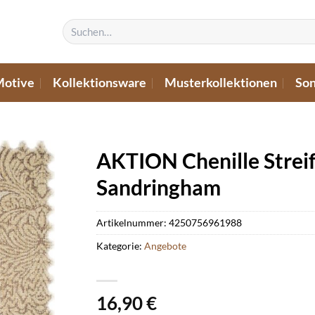
Suchen
nach:
Motive
Kollektionsware
Musterkollektionen
Son
AKTION Chenille Strei
Sandringham
Artikelnummer:
4250756961988
Kategorie:
Angebote
16,90
€