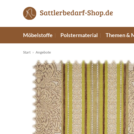
Zum
Inhalt
springen
Möbelstoffe
Polstermaterial
Themen & 
Start
»
Angebote