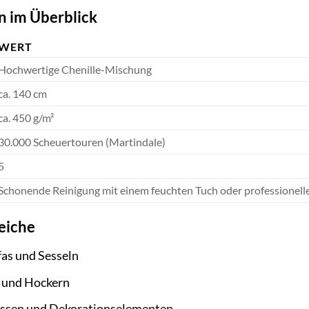
n im Überblick
WERT
Hochwertige Chenille-Mischung
ca. 140 cm
ca. 450 g/m²
30.000 Scheuertouren (Martindale)
5
Schonende Reinigung mit einem feuchten Tuch oder professionell
eiche
fas und Sesseln
 und Hockern
issen und Dekorationselementen