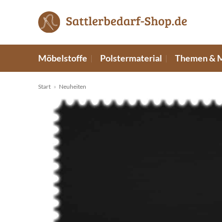
Zum
Inhalt
springen
Möbelstoffe
Polstermaterial
Themen & 
Start
»
Neuheiten