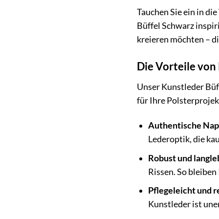
Tauchen Sie ein in di
Büffel Schwarz inspir
kreieren möchten – di
Die Vorteile von
Unser Kunstleder Büff
für Ihre Polsterproje
Authentische Nap
Lederoptik, die ka
Robust und langle
Rissen. So bleiben
Pflegeleicht und r
Kunstleder ist une