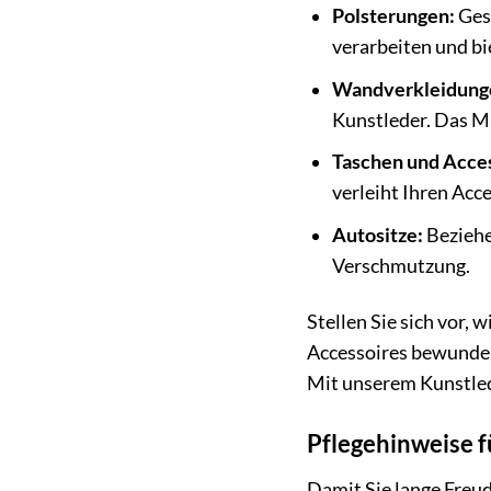
Polsterungen:
Gest
verarbeiten und bi
Wandverkleidung
Kunstleder. Das M
Taschen und Acces
verleiht Ihren Acc
Autositze:
Beziehe
Verschmutzung.
Stellen Sie sich vor,
Accessoires bewundern
Mit unserem Kunstlede
Pflegehinweise 
Damit Sie lange Freud