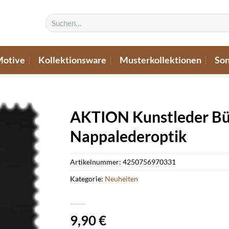
Suchen
nach:
Motive
Kollektionsware
Musterkollektionen
Son
AKTION Kunstleder Büf
Nappalederoptik
Artikelnummer:
4250756970331
Kategorie:
Neuheiten
9,90
€