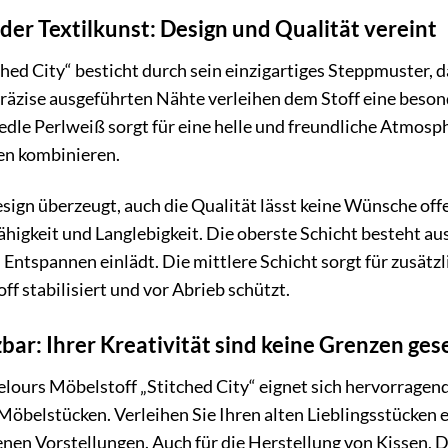
der Textilkunst: Design und Qualität vereint
hed City“ besticht durch sein einzigartiges Steppmuster, 
 präzise ausgeführten Nähte verleihen dem Stoff eine beson
edle Perlweiß sorgt für eine helle und freundliche Atmosp
en kombinieren.
sign überzeugt, auch die Qualität lässt keine Wünsche offe
ähigkeit und Langlebigkeit. Die oberste Schicht besteht a
Entspannen einlädt. Die mittlere Schicht sorgt für zusät
ff stabilisiert und vor Abrieb schützt.
zbar: Ihrer Kreativität sind keine Grenzen ges
urs Möbelstoff „Stitched City“ eignet sich hervorragend 
öbelstücken. Verleihen Sie Ihren alten Lieblingsstücken e
enen Vorstellungen. Auch für die Herstellung von Kissen, 