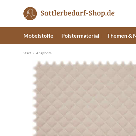
Zum
Inhalt
springen
Möbelstoffe
Polstermaterial
Themen & 
Start
»
Angebote