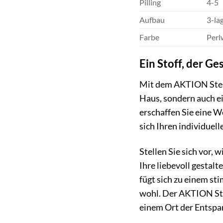
Pilling
4-5
Aufbau
3-la
Farbe
Perl
Ein Stoff, der G
Mit dem AKTION Stepp 
Haus, sondern auch ei
erschaffen Sie eine W
sich Ihren individuel
Stellen Sie sich vor, 
Ihre liebevoll gestal
fügt sich zu einem s
wohl. Der AKTION Ste
einem Ort der Entspa