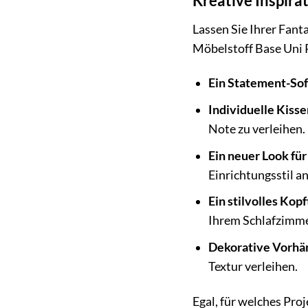
Kreative Inspira
Lassen Sie Ihrer Fant
Möbelstoff Base Uni P
Ein Statement-Sof
Individuelle Kisse
Note zu verleihen.
Ein neuer Look für
Einrichtungsstil an
Ein stilvolles Kopf
Ihrem Schlafzimme
Dekorative Vorhä
Textur verleihen.
Egal, für welches Proj