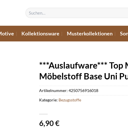
Suchen
nach:
Motive
Kollektionsware
Musterkollektionen
Son
***Auslaufware*** Top
Möbelstoff Base Uni P
Artikelnummer:
4250756916018
Kategorie:
Bezugsstoffe
6,90
€