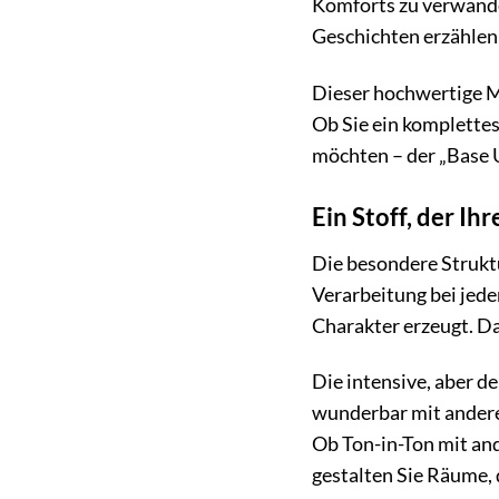
Komforts zu verwandel
Geschichten erzählen 
Dieser hochwertige Möb
Ob Sie ein komplettes
möchten – der „Base U
Ein Stoff, der Ih
Die besondere Struktur
Verarbeitung bei jede
Charakter erzeugt. Da
Die intensive, aber de
wunderbar mit anderen
Ob Ton-in-Ton mit and
gestalten Sie Räume, 