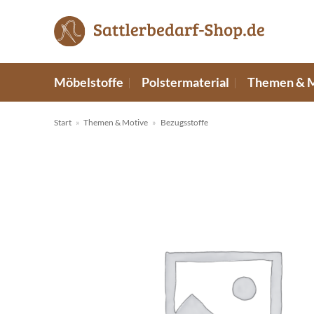
Zum
Inhalt
springen
Möbelstoffe
Polstermaterial
Themen & 
Start
»
Themen & Motive
»
Bezugsstoffe