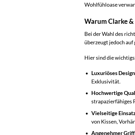
Wohlfühloase verwan
Warum Clarke & C
Bei der Wahl des rich
überzeugt jedoch auf 
Hier sind die wichtig
Luxuriöses Design
Exklusivität.
Hochwertige Qual
strapazierfähiges 
Vielseitige Einsa
von Kissen, Vorhä
Angenehmer Griff