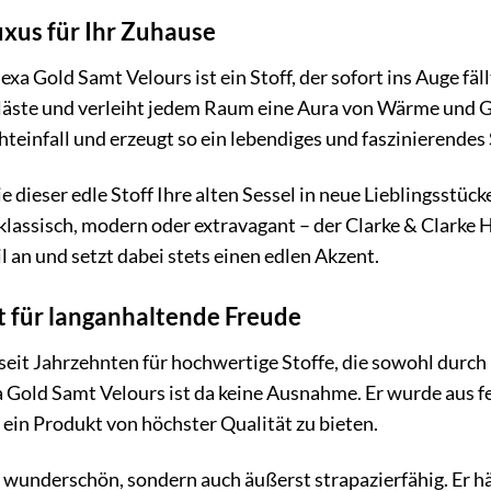
xus für Ihr Zuhause
xa Gold Samt Velours ist ein Stoff, der sofort ins Auge fäll
ste und verleiht jedem Raum eine Aura von Wärme und Ge
hteinfall und erzeugt so ein lebendiges und faszinierendes 
wie dieser edle Stoff Ihre alten Sessel in neue Lieblingsstü
klassisch, modern oder extravagant – der Clarke & Clarke
l an und setzt dabei stets einen edlen Akzent.
t für langanhaltende Freude
 seit Jahrzehnten für hochwertige Stoffe, die sowohl durch 
Gold Samt Velours ist da keine Ausnahme. Er wurde aus fei
 ein Produkt von höchster Qualität zu bieten.
ur wunderschön, sondern auch äußerst strapazierfähig. Er h