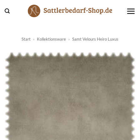
Zum
Inhalt
springen
Start
»
Kollektionsware
»
Samt Velours Heiro Luxus