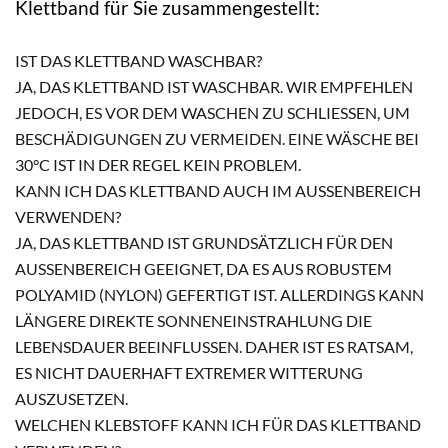
Klettband für Sie zusammengestellt:
IST DAS KLETTBAND WASCHBAR?
JA, DAS KLETTBAND IST WASCHBAR. WIR EMPFEHLEN
JEDOCH, ES VOR DEM WASCHEN ZU SCHLIESSEN, UM B
ESCHÄDIGUNGEN ZU VERMEIDEN. EINE WÄSCHE BEI 3
0°C IST IN DER REGEL KEIN PROBLEM.
KANN ICH DAS KLETTBAND AUCH IM AUSSENBEREICH V
ERWENDEN?
JA, DAS KLETTBAND IST GRUNDSÄTZLICH FÜR DEN
AUSSENBEREICH GEEIGNET, DA ES AUS ROBUSTEM P
OLYAMID (NYLON) GEFERTIGT IST. ALLERDINGS KANN L
ÄNGERE DIREKTE SONNENEINSTRAHLUNG DIE L
EBENSDAUER BEEINFLUSSEN. DAHER IST ES RATSAM, E
S NICHT DAUERHAFT EXTREMER WITTERUNG A
USZUSETZEN.
WELCHEN KLEBSTOFF KANN ICH FÜR DAS KLETTBAND