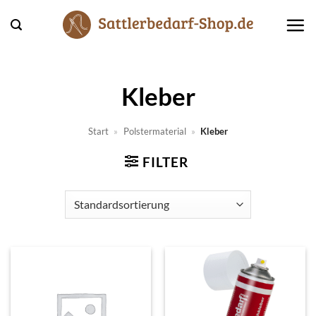
Zum
Inhalt
springen
Kleber
Start
»
Polstermaterial
»
Kleber
FILTER