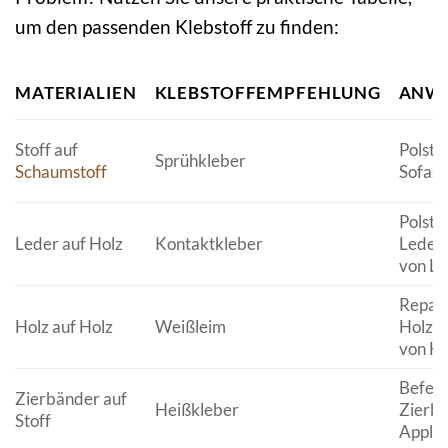
um den passenden Klebstoff zu finden:
MATERIALIEN
KLEBSTOFFEMPFEHLUNG
ANW
Stoff auf
Polste
Sprühkleber
Schaumstoff
Sofas,
Polste
Leder auf Holz
Kontaktkleber
Leder
von L
Repara
Holz auf Holz
Weißleim
Holzge
von Ho
Befest
Zierbänder auf
Heißkleber
Zierbä
Stoff
Applik