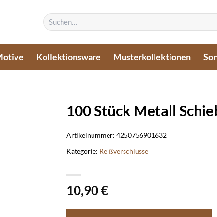
Suchen
nach:
Motive
Kollektionsware
Musterkollektionen
Son
100 Stück Metall Schie
Artikelnummer:
4250756901632
Kategorie:
Reißverschlüsse
10,90
€