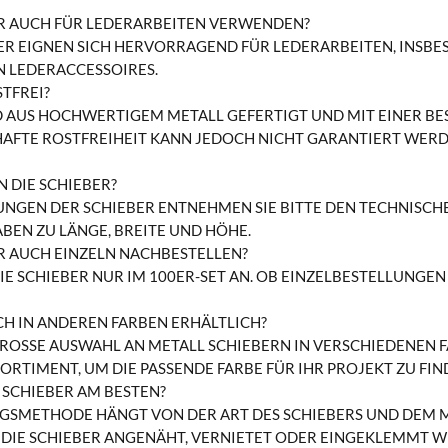
ER AUCH FÜR LEDERARBEITEN VERWENDEN?
BER EIGNEN SICH HERVORRAGEND FÜR LEDERARBEITEN, INSBE
 LEDERACCESSOIRES.
STFREI?
D AUS HOCHWERTIGEM METALL GEFERTIGT UND MIT EINER BES
HAFTE ROSTFREIHEIT KANN JEDOCH NICHT GARANTIERT WER
 DIE SCHIEBER?
NGEN DER SCHIEBER ENTNEHMEN SIE BITTE DEN TECHNISCHE
ABEN ZU LÄNGE, BREITE UND HÖHE.
ER AUCH EINZELN NACHBESTELLEN?
DIE SCHIEBER NUR IM 100ER-SET AN. OB EINZELBESTELLUNGE
CH IN ANDEREN FARBEN ERHÄLTLICH?
 GROSSE AUSWAHL AN METALL SCHIEBERN IN VERSCHIEDENEN F
RTIMENT, UM DIE PASSENDE FARBE FÜR IHR PROJEKT ZU FIN
E SCHIEBER AM BESTEN?
NGSMETHODE HÄNGT VON DER ART DES SCHIEBERS UND DEM MA
 DIE SCHIEBER ANGENÄHT, VERNIETET ODER EINGEKLEMMT WE