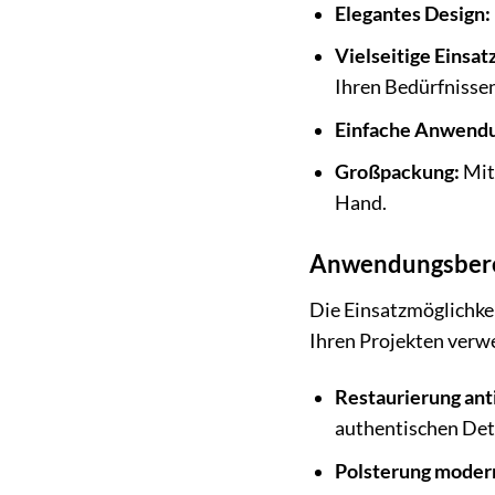
Elegantes Design:
Vielseitige Einsa
Ihren Bedürfnissen
Einfache Anwend
Großpackung:
Mit 
Hand.
Anwendungsbereic
Die Einsatzmöglichkei
Ihren Projekten ver
Restaurierung ant
authentischen Deta
Polsterung moder