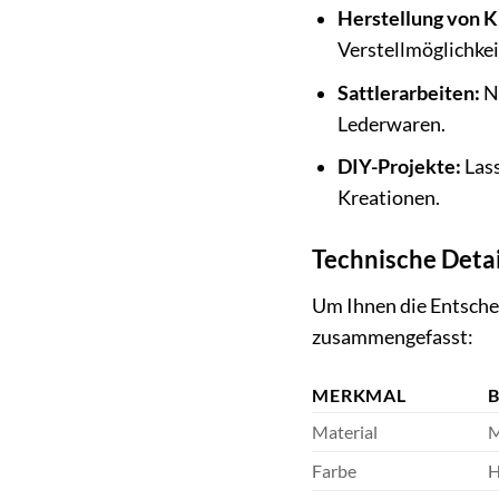
Herstellung von K
Verstellmöglichkei
Sattlerarbeiten:
Nu
Lederwaren.
DIY-Projekte:
Lass
Kreationen.
Technische Detai
Um Ihnen die Entschei
zusammengefasst:
MERKMAL
Material
M
Farbe
H