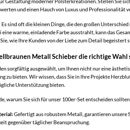
ur Gestaltung moderner Polsterkreationen. Stellen Sie sich 
fwerten und einen Hauch von Luxus und Professionalität v
: Es sind oft die kleinen Dinge, die den großen Unterschied
ei eine warme, einladende Farbe ausstrahlt, kann das Ges
 Sie, wie Ihre Kunden von der Liebe zum Detail begeistert 
lbraunen Metall Schieber die richtige Wahl 
n sorgfältig ausgewählt, um Ihnen nicht nur eine ästheti
ng zu bieten. Wir wissen, dass Sie in Ihre Projekte Herzb
gliche Unterstützung bieten.
de, warum Sie sich für unser 100er-Set entscheiden sollten
erial:
Gefertigt aus robustem Metall, garantieren unsere 
eit gegenüber täglicher Beanspruchung.