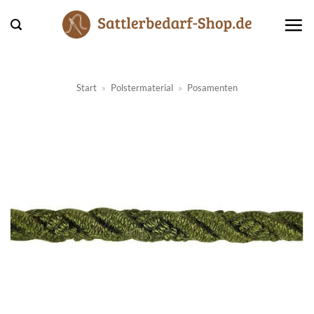
Zum
Inhalt
springen
Start
»
Polstermaterial
»
Posamenten