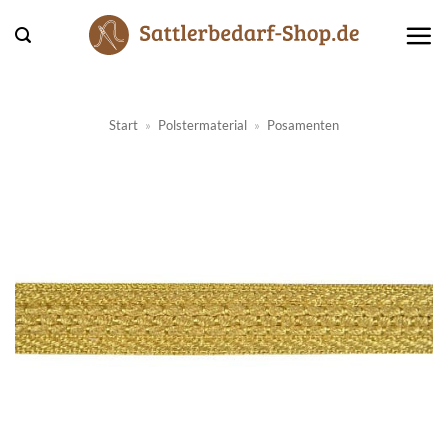
Zum
Inhalt
springen
Start
»
Polstermaterial
»
Posamenten