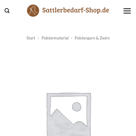
Zum
Inhalt
springen
Start
»
Polstermaterial
»
Polstergarn & Zwirn