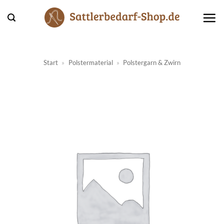
Zum
Inhalt
springen
Start
»
Polstermaterial
»
Polstergarn & Zwirn