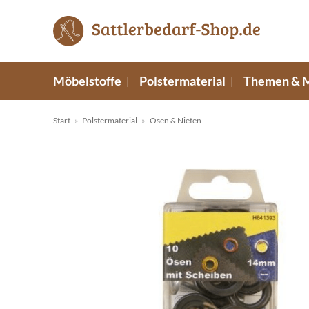
Zum
Inhalt
springen
Möbelstoffe
Polstermaterial
Themen & 
Start
»
Polstermaterial
»
Ösen & Nieten