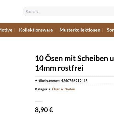
Suchen
nach:
Motive
Kollektionsware
Musterkollektionen
Son
10 Ösen mit Scheiben 
14mm rostfrei
Artikelnummer:
4250756919415
Kategorie:
Ösen & Nieten
8,90
€