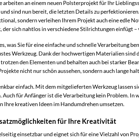
Sie arbeiten an einem neuen Polsterprojekt für Ihr Lieblings
 und sind nun bereit, die letzten Details zu perfektioniere
nktional, sondern verleihen Ihrem Projekt auch eine edle No
 der sich nahtlos in verschiedene Stilrichtungen einfügt – 
les, was Sie für eine einfache und schnelle Verarbeitung be
ustes Werkzeug. Dank der hochwertigen Materialien sind 
e trotzen den Elementen und behalten auch bei starker Bea
 Projekte nicht nur schön aussehen, sondern auch lange hal
kbar einfach. Mit dem mitgelieferten Werkzeug lassen sic
. Auch für Anfänger ist die Verarbeitung kein Problem. In w
n Ihre kreativen Ideen im Handumdrehen umsetzen.
atzmöglichkeiten für Ihre Kreativität
lseitig einsetzbar und eignet sich für eine Vielzahl von Pro