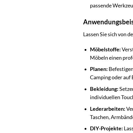
passende Werkzeug.
Anwendungsbeispi
Lassen Sie sich von d
Möbelstoffe:
Verst
Möbeln einen prof
Planen:
Befestigen
Camping oder auf 
Bekleidung:
Setzen
individuellen Touch
Lederarbeiten:
Ver
Taschen, Armbände
DIY-Projekte:
Lass