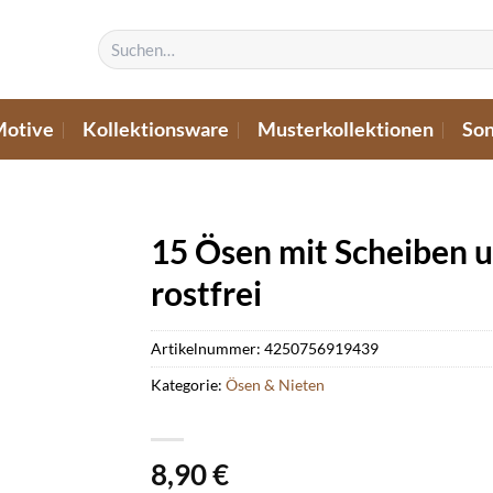
Suchen
nach:
Motive
Kollektionsware
Musterkollektionen
Son
15 Ösen mit Scheiben 
rostfrei
Artikelnummer:
4250756919439
Kategorie:
Ösen & Nieten
8,90
€