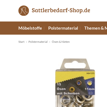
Zum
Inhalt
springen
Möbelstoffe
Polstermaterial
Themen & 
Start
»
Polstermaterial
»
Ösen & Nieten