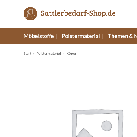
Zum
Inhalt
springen
Möbelstoffe
Polstermaterial
Themen & 
Start
»
Polstermaterial
»
Köper