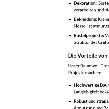
Dekoration:
Gestal
verarbeiten und bi
Bekleidung:
Kreier
Nessel ist atmungs
Bastelprojekte:
Ve
Struktur des Creto
Die Vorteile vo
Unser Baumwoll Creton
Projekte machen:
Hochwertige Bau
Langlebigkeit bekan
Robust und strapaz
Abnutzung und Be