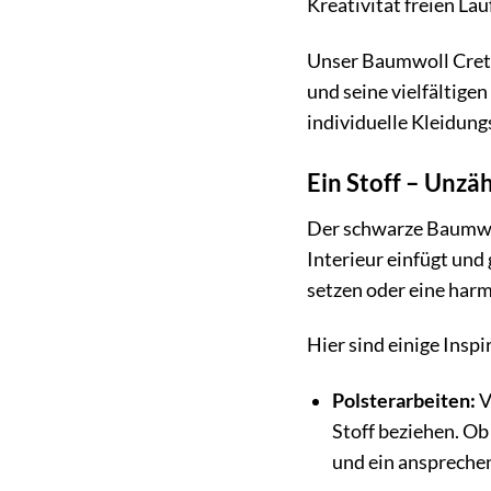
Kreativität freien La
Unser Baumwoll Creton
und seine vielfältige
individuelle Kleidung
Ein Stoff – Unzä
Der schwarze Baumwoll
Interieur einfügt und 
setzen oder eine harm
Hier sind einige Insp
Polsterarbeiten:
V
Stoff beziehen. Ob
und ein anspreche