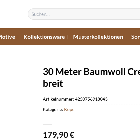
Suchen
nach:
Motive
Kollektionsware
Musterkollektionen
Son
30 Meter Baumwoll Cr
breit
Artikelnummer:
4250756918043
Kategorie:
Köper
179,90
€