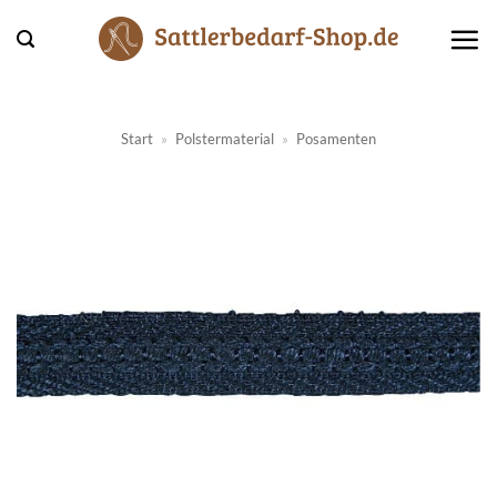
Zum
Inhalt
springen
Start
»
Polstermaterial
»
Posamenten